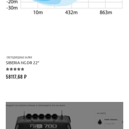
СВЕТОДИОДНЫЕ БАЛКИ
SIBERIA NG DR 22″
5.00
out of 5
58117,68
₽