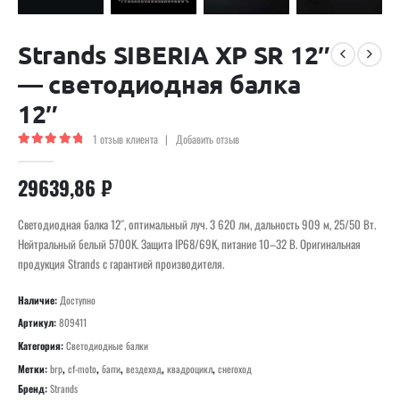
Strands SIBERIA XP SR 12″
— светодиодная балка
12″
1
отзыв клиента
|
Добавить отзыв
5.00
out of 5
29639,86
₽
Светодиодная балка 12″, оптимальный луч. 3 620 лм, дальность 909 м, 25/50 Вт.
Нейтральный белый 5700K. Защита IP68/69K, питание 10–32 В. Оригинальная
продукция Strands с гарантией производителя.
Наличие:
Доступно
Артикул:
809411
Категория:
Светодиодные балки
Метки:
brp
,
cf-moto
,
багги
,
вездеход
,
квадроцикл
,
снегоход
Бренд:
Strands