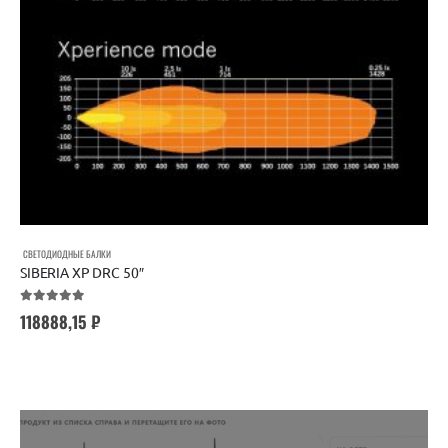
СВЕТОДИОДНЫЕ БАЛКИ
SIBERIA XP DRC 50″
5.00
out of 5
118888,15
₽