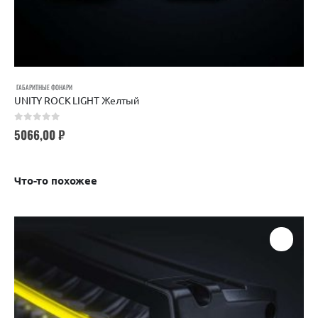
ГАБАРИТНЫЕ ФОНАРИ
UNITY ROCK LIGHT Желтый
0
out of 5
5066,00
₽
Что-то похожее