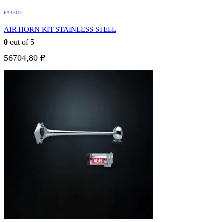
РАЗНОЕ
AIR HORN KIT STAINLESS STEEL
0
out of 5
56704,80
₽