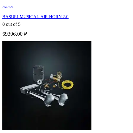
РАЗНОЕ
BASURI MUSICAL AIR HORN 2.0
0
out of 5
69306,00
₽