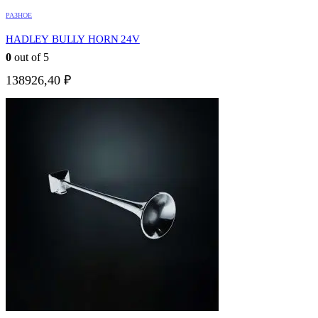
РАЗНОЕ
HADLEY BULLY HORN 24V
0
out of 5
138926,40
₽