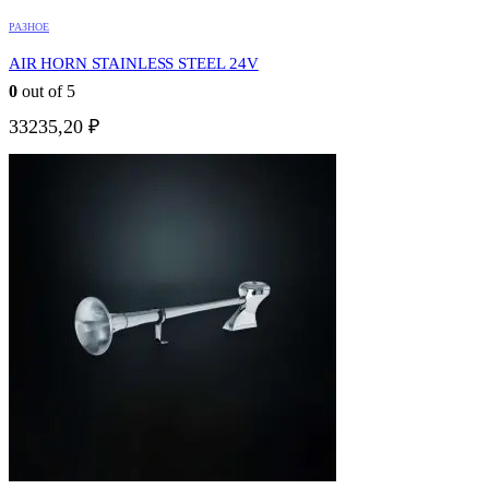
РАЗНОЕ
AIR HORN STAINLESS STEEL 24V
0
out of 5
33235,20
₽