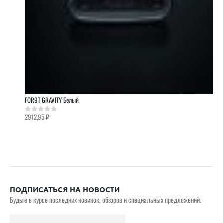
FOR9T GRAVITY Белый
2912,95
₽
0
out of 5
ПОДПИСАТЬСЯ НА НОВОСТИ
Будьте в курсе последних новинок, обзоров и специальных предложений.