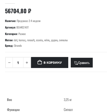
0
out of 5
56704,80
₽
Наличие:
Предзаказ 2-4 недели
Артикул:
BEA402-KIT
Категория:
Разное
Метки:
daf
,
kamaz
,
renault
,
scania
,
volvo
,
дудки
,
сигналы
Бренд:
Strands
Сравнить
В КОРЗИНУ
Вес
3,25 кг
Сигнал
Функции