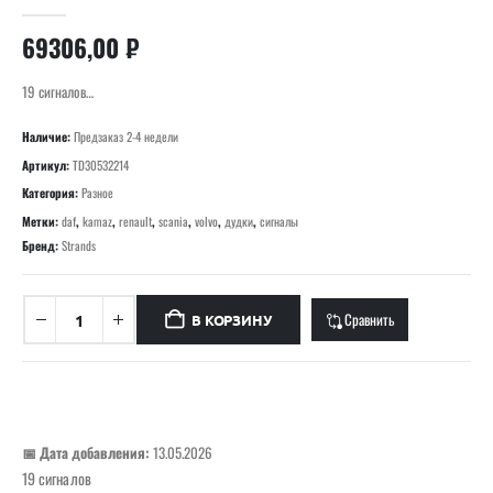
0
out of 5
69306,00
₽
19 сигналов…
Наличие:
Предзаказ 2-4 недели
Артикул:
TD30532214
Категория:
Разное
Метки:
daf
,
kamaz
,
renault
,
scania
,
volvo
,
дудки
,
сигналы
Бренд:
Strands
Сравнить
В КОРЗИНУ
📅 Дата добавления:
13.05.2026
19 сигналов