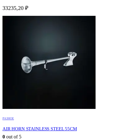
33235,20
₽
РАЗНОЕ
AIR HORN STAINLESS STEEL 55CM
0
out of 5