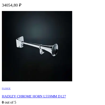
34054,80
₽
РАЗНОЕ
HADLEY CHROME HORN L559MM D127
0
out of 5