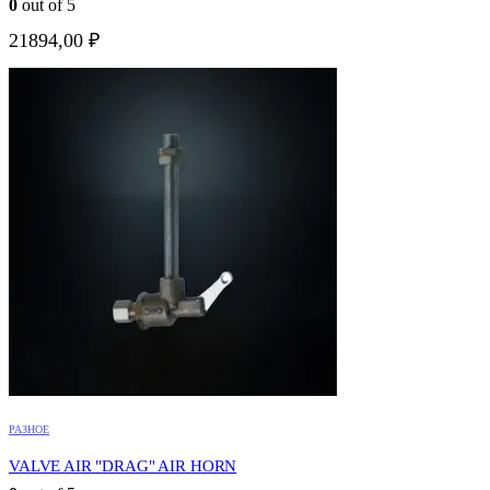
0
out of 5
21894,00
₽
РАЗНОЕ
VALVE AIR "DRAG" AIR HORN