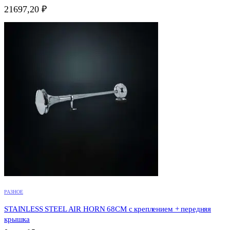
21697,20
₽
РАЗНОЕ
STAINLESS STEEL AIR HORN 68CM с креплением + передняя
крышка