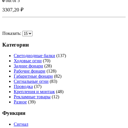
0
out of 5
БЫСТРО ГЛЯНУТЬ
БЫСТРО ГЛЯНУТЬ
БЫСТРО ГЛЯНУТЬ
БЫСТРО ГЛЯНУТЬ
БЫСТРО ГЛЯНУТЬ
БЫСТРО ГЛЯНУТЬ
БЫСТРО ГЛЯНУТЬ
БЫСТРО ГЛЯНУТЬ
БЫСТРО ГЛЯНУТЬ
БЫСТРО ГЛЯНУТЬ
БЫСТРО ГЛЯНУТЬ
БЫСТРО ГЛЯНУТЬ
БЫСТРО ГЛЯНУТЬ
БЫСТРО ГЛЯНУТЬ
3307,20
₽
Показать:
Категории
Светодиодные балки
(137)
Ходовые огни
(70)
Задние фонари
(28)
Рабочие фонари
(128)
Габаритные фонари
(82)
Сигнальные огни
(83)
Проводка
(37)
Крепления и монтаж
(48)
Рекламные товары
(12)
Разное
(39)
Функции
Сигнал