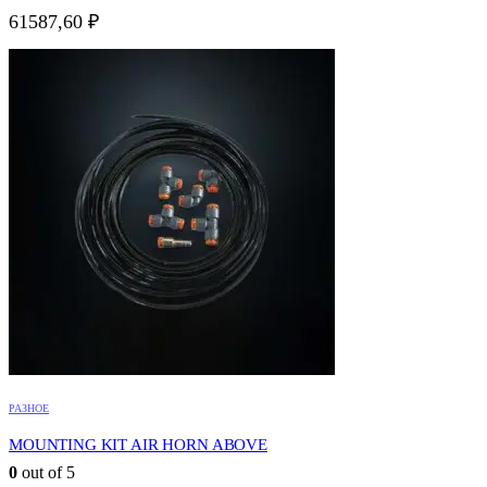
61587,60
₽
РАЗНОЕ
MOUNTING KIT AIR HORN ABOVE
0
out of 5