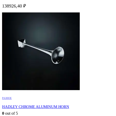
138926,40
₽
РАЗНОЕ
HADLEY CHROME ALUMINUM HORN
0
out of 5