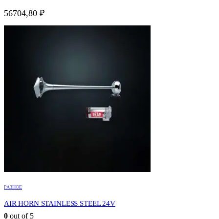
56704,80
₽
РАЗНОЕ
AIR HORN STAINLESS STEEL 24V
0
out of 5