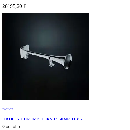
28195,20
₽
РАЗНОЕ
HADLEY CHROME HORN L950MM D185
0
out of 5