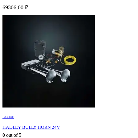
69306,00
₽
РАЗНОЕ
HADLEY BULLY HORN 24V
0
out of 5