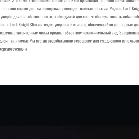
зревали. Это компактное семейство светильников производит большее впечатление, 
маленькой темной детали освещения происходят важные события. Модель Dark Knig
 ущерба для светобезопасности, необходимой для того, чтобы чувствовать себя своб
вали. Dark Knight Slim выглядит уверенно и стильно, облаченный во все черные дос
Прозрачные затемненные линзы придают объективу исключительный вид. Завершающ
 днем, так и ночью.Мы всегда разрабатывали освещение для ежедневного использ
сосредоточенным.