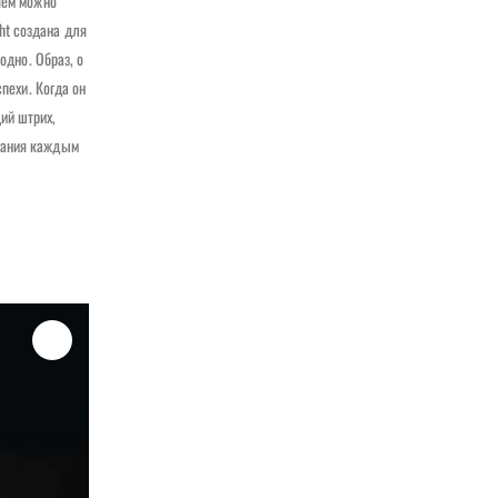
чем можно
ht создана для
одно. Образ, о
пехи. Когда он
ий штрих,
ования каждым