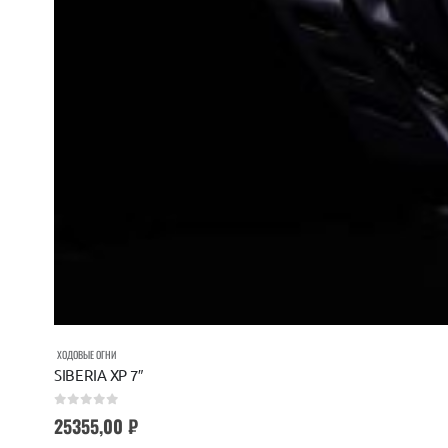
ХОДОВЫЕ ОГНИ
SIBERIA XP 7″
0
out of 5
25355,00
₽