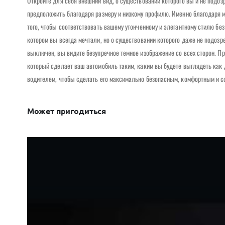
Откройте для себя внешний вид, о существовании которого вы и не подо
предположить благодаря размеру и низкому профилю. Именно благодаря 
того, чтобы соответствовать вашему утонченному и элегантному стилю без
котором вы всегда мечтали, но о существовании которого даже не подозре
выключен, вы видите безупречное темное изображение со всех сторон. 
который сделает ваш автомобиль таким, каким вы будете выглядеть как
водителем, чтобы сделать его максимально безопасным, комфортным и 
Может пригодиться