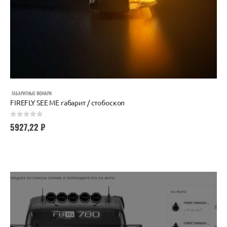
ГАБАРИТНЫЕ ФОНАРИ
FIREFLY SEE ME габарит / стобоскоп
0
out of 5
5927,22
₽