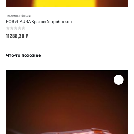
ГАБАРИТНЫЕ ФОНАРИ
FOR9T AURA Красный стробоскоп
0
out of 5
11288,20
₽
Что-то похожее