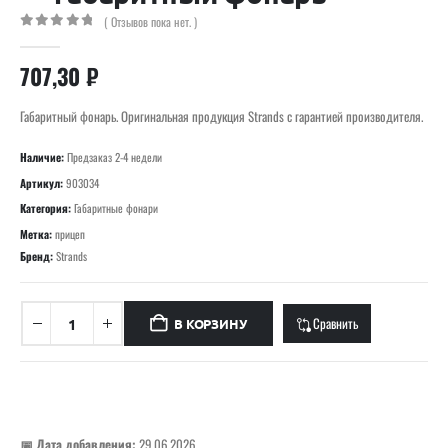
( Отзывов пока нет. )
0
out of 5
707,30
₽
Габаритный фонарь. Оригинальная продукция Strands с гарантией производителя.
Наличие:
Предзаказ 2-4 недели
Артикул:
903034
Категория:
Габаритные фонари
Метка:
прицеп
Бренд:
Strands
Сравнить
В КОРЗИНУ
📅 Дата добавления:
29.06.2026