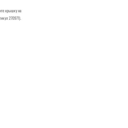
ите крышку на
тикул 270971).