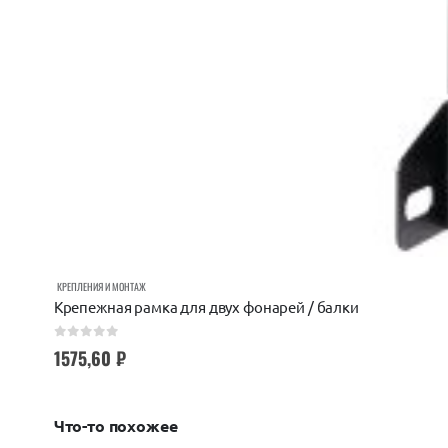
КРЕПЛЕНИЯ И МОНТАЖ
Крепежная рамка для двух фонарей / балки
0
out of 5
1575,60
₽
Что-то похожее