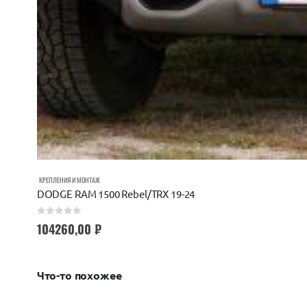
КРЕПЛЕНИЯ И МОНТАЖ
DODGE RAM 1500 Rebel/TRX 19-24
0
out of 5
104260,00
₽
Что-то похожее