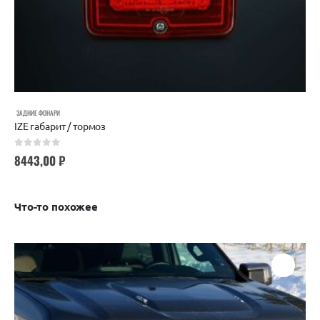
ЗАДНИЕ ФОНАРИ
IZE габарит / тормоз
0
out of 5
8443,00
₽
Что-то похожее