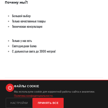
Почему мы?!
Большой выбор
Только качественные товары
Техническая консультация
Только у нас есть
Светодиодная балка
С дальностью света до 3000 метров!
ФАЙЛЫ COOKIE
© Демич ИП (ИНН 501724446420) / Мистер Андерсон 2026. Все права защищены
Мы используем cookie для корректной работы сайта и аналитики.
Политика конфиденциальности
.
...
НАСТРОЙКИ
ПРИНЯТЬ ВСЕ