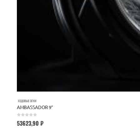
ХОДОВЫЕ ОГНИ
AMBASSADOR 9″
0
out of 5
53623,90
₽