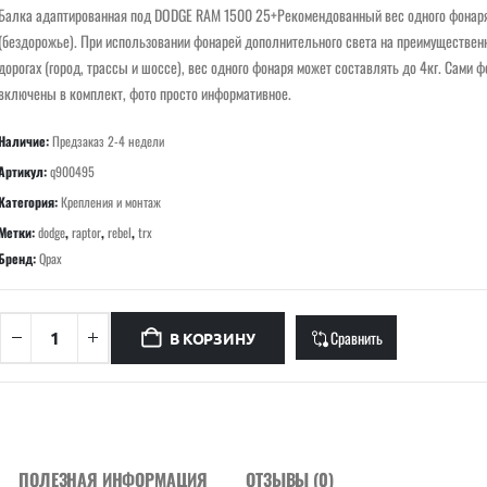
Балка адаптированная под DODGE RAM 1500 25+Рекомендованный вес одного фонар
(бездорожье). При использовании фонарей дополнительного света на преимуществен
дорогах (город, трассы и шоссе), вес одного фонаря может составлять до 4кг. Сами ф
включены в комплект, фото просто информативное.
Наличие:
Предзаказ 2-4 недели
Артикул:
q900495
Категория:
Крепления и монтаж
Метки:
dodge
,
raptor
,
rebel
,
trx
Бренд:
Qpax
Сравнить
В КОРЗИНУ
ПОЛЕЗНАЯ ИНФОРМАЦИЯ
ОТЗЫВЫ (0)