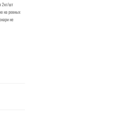
я 2кг/шт
но на ровных
онари не