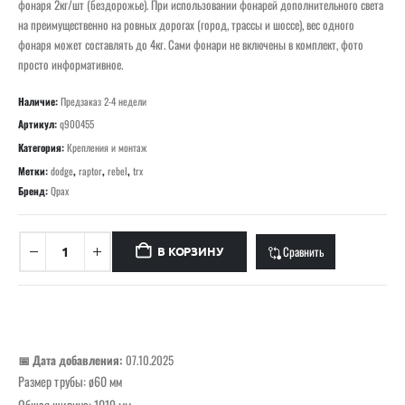
фонаря 2кг/шт (бездорожье). При использовании фонарей дополнительного света
на преимущественно на ровных дорогах (город, трассы и шоссе), вес одного
фонаря может составлять до 4кг. Сами фонари не включены в комплект, фото
просто информативное.
Наличие:
Предзаказ 2-4 недели
Артикул:
q900455
Категория:
Крепления и монтаж
Метки:
dodge
,
raptor
,
rebel
,
trx
Бренд:
Qpax
Сравнить
В КОРЗИНУ
📅 Дата добавления:
07.10.2025
Размер трубы: ø60 мм
Общая ширина: 1019 мм