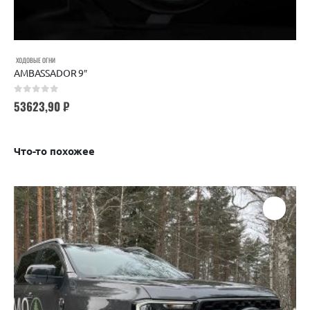
ХОДОВЫЕ ОГНИ
AMBASSADOR 9″
0
out of 5
53623,90
₽
Что-то похожее