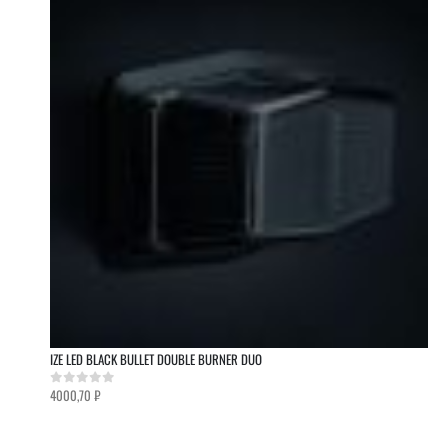
IZE LED BLACK BULLET DOUBLE BURNER DUO
4000,70
₽
0
out of 5