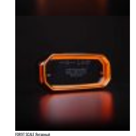
FOR9T SCALE Янтарный