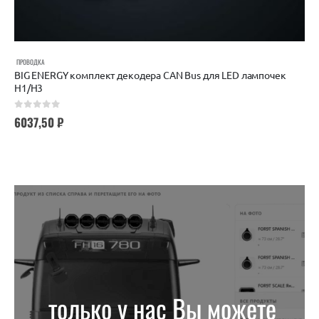
ПРОВОДКА
BIG ENERGY комплект декодера CAN Bus для LED лампочек
H1/H3
0
out of 5
6037,50
₽
только у нас Вы можете