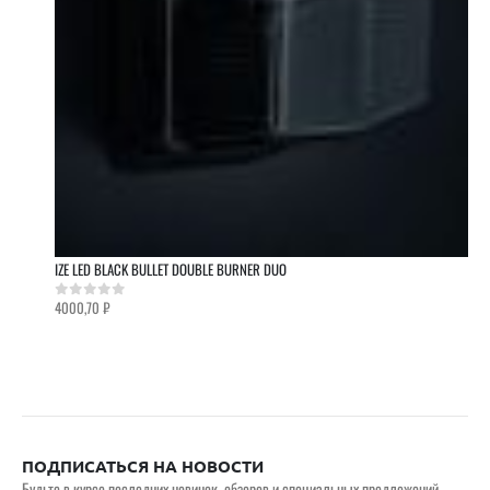
IZE LED BLACK BULLET DOUBLE BURNER DUO
4000,70
₽
0
out of 5
ПОДПИСАТЬСЯ НА НОВОСТИ
Будьте в курсе последних новинок, обзоров и специальных предложений.