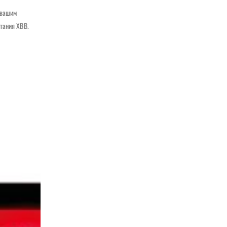
 вашим
тания XBB.