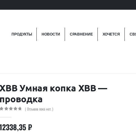
ПРОДУКТЫ
НОВОСТИ
СРАВНЕНИЕ
ХОЧЕТСЯ
СВ
XBB Умная копка XBB —
проводка
( Отзывов пока нет. )
0
out of 5
12338,35
₽