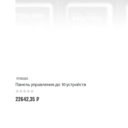
ПРОВОДКА
Панель управления до 10 устройств
0
out of 5
22642,35
₽