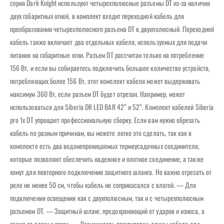
серия Dark Knight используют четырехполюсные разъемы DT из-за наличия
двух габаритных огней, в комплект входит переходной кабель для
преобразования четырехполюсного разъема DT в двухполюсный. Переходной
кабель также включает два отдельных кабеля, используемых для подачи
питания на габаритные огни. Разъем DT рассчитан только на потребление
156 Вт, и если вы собираетесь подключить большее количество устройств,
потребляющих более 156 Вт, этот комплект кабеля может выдерживать
максимум 360 Вт, если разъем DT будет отрезан. Например, может
использоваться для Siberia DR LED BAR 42” и 52”. Комплект кабелей Siberia
pro 1x DT упрощает профессиональную сборку. Если вам нужно обрезать
кабель по разным причинам, вы можете легко это сделать, так как в
комплекте есть два водонепроницаемых термоусадочных соединителя,
которые позволяют обеспечить надежное и плотное соединение, а также
хомут для повторного подключения защитного шланга. Но важно отрезать от
реле не менее 50 см, чтобы кабель не соприкасался с влагой. — Для
подключения освещения как с двухполюсным, так и с четырехполюсным
разъемом DT. — Защитный шланг, предохраняющий от ударов и износа, а
также от влаги и грязи. — Возможность регулировки длины кабеля для