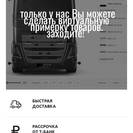
только у нас Вы можете
сделать виртуальную
примерку товаров.
заходите!
БЫСТРАЯ
ДОСТАВКА
РАССРОЧКА
ОТ Т-БАНК