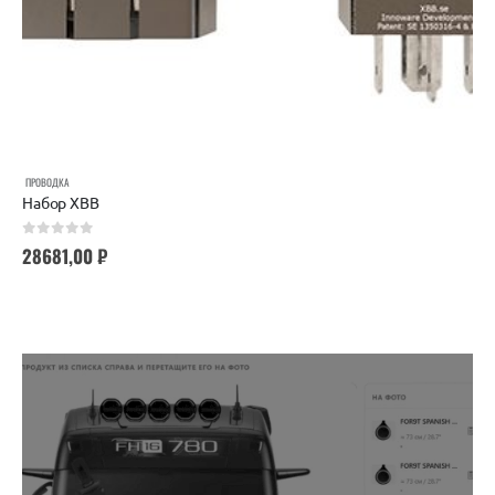
ПРОВОДКА
Набор XBB
0
out of 5
28681,00
₽