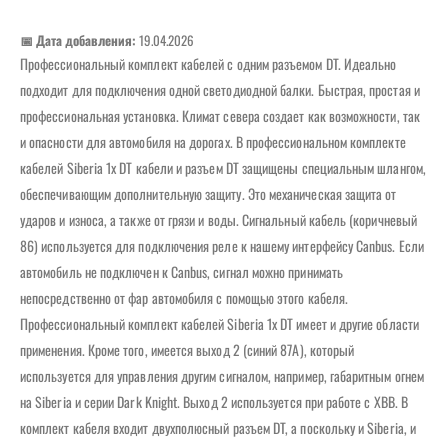
📅 Дата добавления:
19.04.2026
Профессиональный комплект кабелей с одним разъемом DT. Идеально
подходит для подключения одной светодиодной балки. Быстрая, простая и
профессиональная установка. Климат севера создает как возможности, так
и опасности для автомобиля на дорогах. В профессиональном комплекте
кабелей Siberia 1x DT кабели и разъем DT защищены специальным шлангом,
обеспечивающим дополнительную защиту. Это механическая защита от
ударов и износа, а также от грязи и воды. Сигнальный кабель (коричневый
86) используется для подключения реле к нашему интерфейсу Canbus. Если
автомобиль не подключен к Canbus, сигнал можно принимать
непосредственно от фар автомобиля с помощью этого кабеля.
Профессиональный комплект кабелей Siberia 1x DT имеет и другие области
применения. Кроме того, имеется выход 2 (синий 87A), который
используется для управления другим сигналом, например, габаритным огнем
на Siberia и серии Dark Knight. Выход 2 используется при работе с XBB. В
комплект кабеля входит двухполюсный разъем DT, а поскольку и Siberia, и