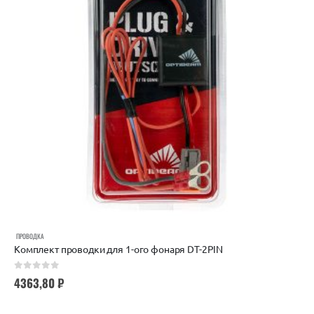
ПРОВОДКА
Комплект проводки для 1-ого фонаря DT-2PIN
0
out of 5
4363,80
₽