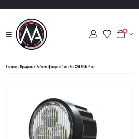
0
Главная
»
Продукты
»
Рабочие фонари
»
Canis Pro 330 Wide Flood