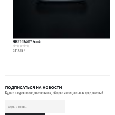
FOR9T GRAVITY Белый
2912,95
₽
0
out of 5
ПОДПИСАТЬСЯ НА НОВОСТИ
Будьте в курсе последних новинок, обзоров и специальных предложений.