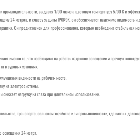
и производительности, выдавая 1700 люмен, цветовую температуру 5700 К и эффек
ающему 24 метров, и классу защиты IP6K9K, он обеспечивает надежную видимость и 
гарантия. Он предназначен для профессионалов, которым необходима стабильная мо
вает именно то, что необходимо на работе: надежное освещение и прочную констру
та в суровых условиях.
улучшения видимости на рабочем месте.
зку на электросистемы.
и снижает нагрузку на глаза при длительном использовании.
ительстве, транспорте, сельском хозяйстве или промышленности, где важны долгов
ю освещения 24 метра.