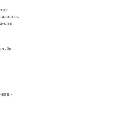
тивное
долговечность
щность и
кцию. Он
ечность и