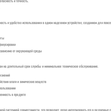
пасность и точность.
.
ность и удобство использования в одном надежном устройстве, созданном для повс
оты
 фокусировки
езависимо от окружающей среды
тан на длительный срок службы и минимальное техническое обслуживание.
язнений
йствия влаги и химических веществ
пользовании
ренность в продукте
кой системной совместимости, что позволяет легко интегрировать его в различные 