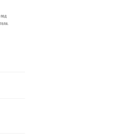
 под
теля.