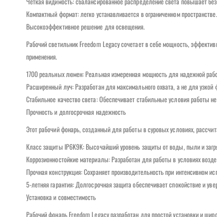
Четкая видимость: сбалансированное распределение света повышает безо
Компактный формат: легко устанавливается в ограниченном пространстве
Высокоэффективное решение для освещения.
Рабочий светильник Freedom Legacy сочетает в себе мощность, эффектив
применения.
1700 реальных люмен: Реальная измеренная мощность для надежной раб
Расширенный луч: Разработан для максимального охвата, а не для узкой
Стабильное качество света: Обеспечивает стабильные условия работы н
Прочность и долгосрочная надежность
Этот рабочий фонарь, созданный для работы в суровых условиях, рассчи
Класс защиты IP6K9K: Высочайший уровень защиты от воды, пыли и загр
Коррозионностойкие материалы: Разработан для работы в условиях возде
Прочная конструкция: Сохраняет производительность при интенсивном ис
5-летняя гарантия: Долгосрочная защита обеспечивает спокойствие и уве
Установка и совместимость
Рабочий фонарь Freedom Legacy разработан для простой установки и широ