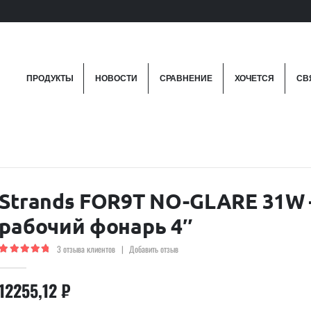
ПРОДУКТЫ
НОВОСТИ
СРАВНЕНИЕ
ХОЧЕТСЯ
СВ
Strands FOR9T NO-GLARE 31W
рабочий фонарь 4″
3
отзыва клиентов
|
Добавить отзыв
5.00
out of 5
12255,12
₽