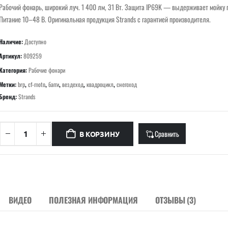
Рабочий фонарь, широкий луч. 1 400 лм, 31 Вт. Защита IP69K — выдерживает мойку 
Питание 10–48 В. Оригинальная продукция Strands с гарантией производителя.
Наличие:
Доступно
Артикул:
809259
Категория:
Рабочие фонари
Метки:
brp
,
cf-moto
,
багги
,
вездеход
,
квадроцикл
,
снегоход
Бренд:
Strands
Сравнить
В КОРЗИНУ
ВИДЕО
ПОЛЕЗНАЯ ИНФОРМАЦИЯ
ОТЗЫВЫ (3)