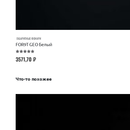
ГАБАРИТНЫЕ ФОНАРИ
FOR9T GEO Белый
5.00
out of 5
3571,70
₽
Что-то похожее