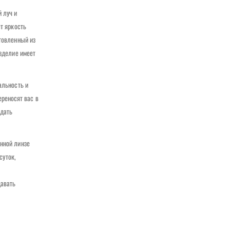
 луч и
т яркость
отовленный из
Изделие имеет
альность и
реносят вас в
здать
онной линзе
суток,
давать