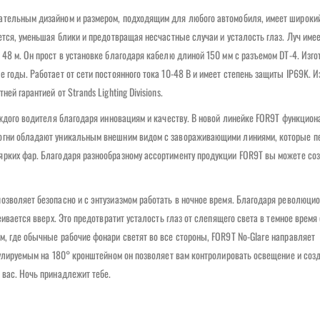
ательным дизайном и размером, подходящим для любого автомобиля, имеет широкий
ется, уменьшая блики и предотвращая несчастные случаи и усталость глаз. Луч имее
48 м. Он прост в установке благодаря кабелю длиной 150 мм с разъемом DT-4. Изг
 годы. Работает от сети постоянного тока 10-48 В и имеет степень защиты IP69K. 
й гарантией от Strands Lighting Divisions.
аждого водителя благодаря инновациям и качеству. В новой линейке FOR9T функцион
огни обладают уникальным внешним видом с завораживающими линиями, которые пе
ярких фар. Благодаря разнообразному ассортименту продукции FOR9T вы можете со
озволяет безопасно и с энтузиазмом работать в ночное время. Благодаря революци
ивается вверх. Это предотвратит усталость глаз от слепящего света в темное время 
м, где обычные рабочие фонари светят во все стороны, FOR9T No-Glare направляет
гулируемым на 180° кронштейном он позволяет вам контролировать освещение и соз
 вас. Ночь принадлежит тебе.