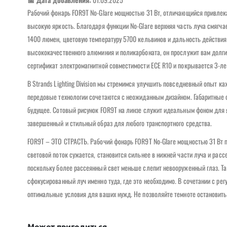
Рабочий фонарь FOR9T No-Glare мощностью 31 Вт, отличающийся привлек
высокую яркость. Благодаря функции No-Glare верхняя часть луча смягча
1400 люмен, цветовую температуру 5700 кельвинов и дальность действия 
высококачественного алюминия и поликарбоната, он прослужит вам долгие
сертификат электромагнитной совместимости ECE R10 и покрывается 3-летне
В Strands Lighting Division мы стремимся улучшить повседневный опыт к
передовые технологии сочетаются с неожиданным дизайном. Габаритные 
будущее. Сотовый рисунок FOR9T на линзе служит идеальным фоном для 
завершенный и стильный образ для любого транспортного средства.
FOR9T – ЭТО СТРАСТЬ. Рабочий фонарь FOR9T No-Glare мощностью 31 Вт п
световой поток сужается, становится сильнее в нижней части луча и рассе
поскольку более рассеянный свет меньше слепит невооруженный глаз. Та
сфокусированный луч именно туда, где это необходимо. В сочетании с ре
оптимальные условия для ваших нужд. Не позволяйте темноте остановить
Может пригодиться