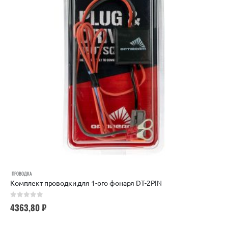
ПРОВОДКА
Комплект проводки для 1-ого фонаря DT-2PIN
0
out of 5
4363,80
₽