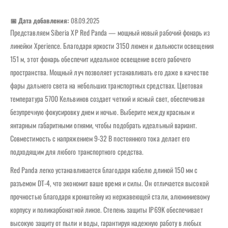
📅 Дата добавления:
08.09.2025
Представляем Siberia XP Red Panda — мощный новый рабочий фонарь из
линейки Xperience. Благодаря яркости 3150 люмен и дальности освещения
151 м, этот фонарь обеспечит идеальное освещение всего рабочего
пространства. Мощный луч позволяет устанавливать его даже в качестве
фары дальнего света на небольших транспортных средствах. Цветовая
температура 5700 Кельвинов создает четкий и ясный свет, обеспечивая
безупречную фокусировку днем ​​и ночью. Выберите между красным и
янтарным габаритными огнями, чтобы подобрать идеальный вариант.
Совместимость с напряжением 9-32 В постоянного тока делает его
подходящим для любого транспортного средства.
Red Panda легко устанавливается благодаря кабелю длиной 150 мм с
разъемом DT-4, что экономит ваше время и силы. Он отличается высокой
прочностью благодаря кронштейну из нержавеющей стали, алюминиевому
корпусу и поликарбонатной линзе. Степень защиты IP69K обеспечивает
высокую защиту от пыли и воды, гарантируя надежную работу в любых