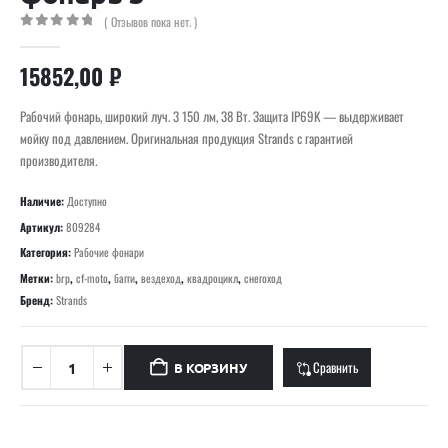
( Отзывов пока нет. )
0
out of 5
15852,00
₽
Рабочий фонарь, широкий луч. 3 150 лм, 38 Вт. Защита IP69K — выдерживает
мойку под давлением. Оригинальная продукция Strands с гарантией
производителя.
Наличие:
Доступно
Артикул:
809284
Категория:
Рабочие фонари
Метки:
brp
,
cf-moto
,
багги
,
вездеход
,
квадроцикл
,
снегоход
Бренд:
Strands
Сравнить
В КОРЗИНУ