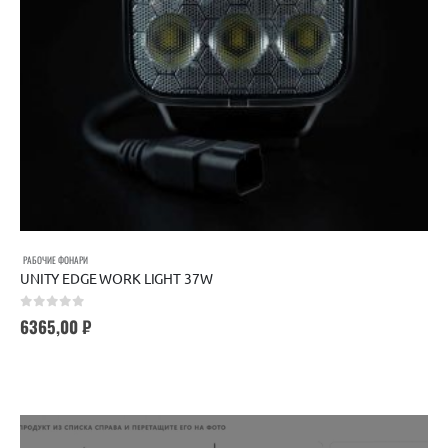
РАБОЧИЕ ФОНАРИ
UNITY EDGE WORK LIGHT 37W
0
out of 5
6365,00
₽