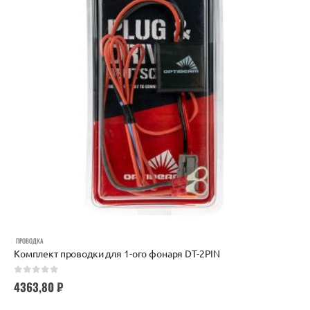
ПРОВОДКА
Комплект проводки для 1-ого фонаря DT-2PIN
0
out of 5
4363,80
₽