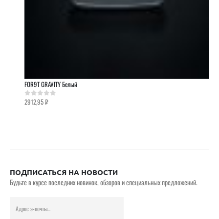
FOR9T GRAVITY Белый
2912,95
₽
0
out of 5
ПОДПИСАТЬСЯ НА НОВОСТИ
Будьте в курсе последних новинок, обзоров и специальных предложений.