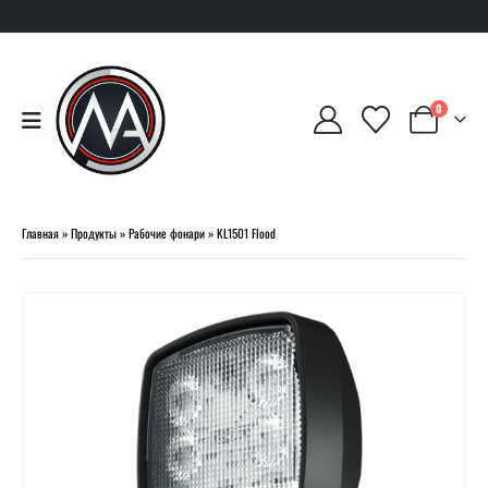
0
Главная
»
Продукты
»
Рабочие фонари
»
KL1501 Flood