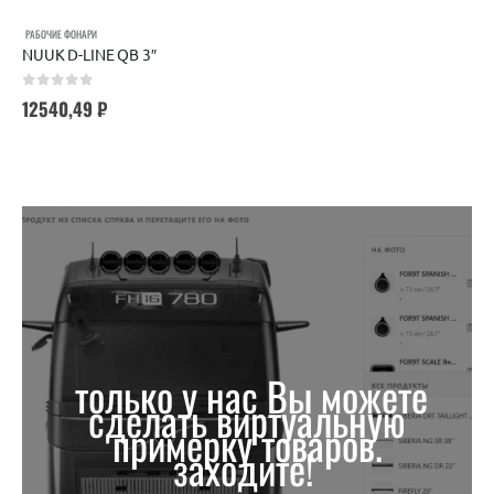
РАБОЧИЕ ФОНАРИ
NUUK D-LINE QB 3″
0
out of 5
12540,49
₽
только у нас Вы можете
сделать виртуальную
примерку товаров.
заходите!