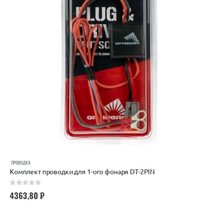
ПРОВОДКА
Комплект проводки для 1-ого фонаря DT-2PIN
0
out of 5
4363,80
₽