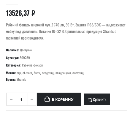
0
out of 5
13526,37
₽
Рабочий фонарь, широкий луч. 2 740 лм, 39 Вт. Защита IP68/69K — выдерживает
мойку под давлением. Питание 10–32 В. Оригинальная продукция Strands с
гарантией производителя.
Наличие:
Доступно
Артикул:
809289
Категория:
Рабочие фонари
Метки:
brp
,
cf-moto
,
багги
,
вездеход
,
квадроцикл
,
снегоход
Бренд:
Strands
Сравнить
В КОРЗИНУ