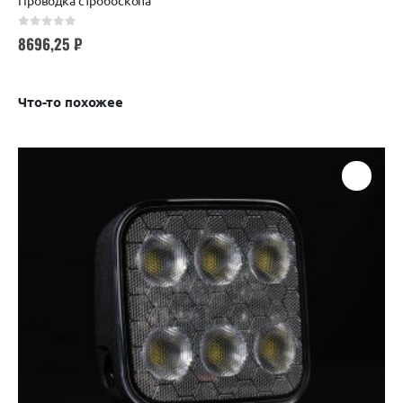
0
out of 5
8696,25
₽
Что-то похожее