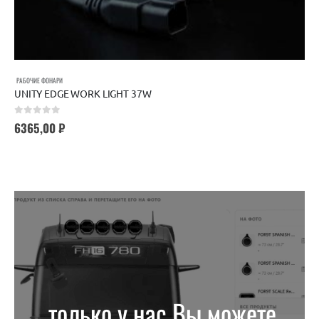
РАБОЧИЕ ФОНАРИ
UNITY EDGE WORK LIGHT 37W
0
out of 5
6365,00
₽
только у нас Вы можете