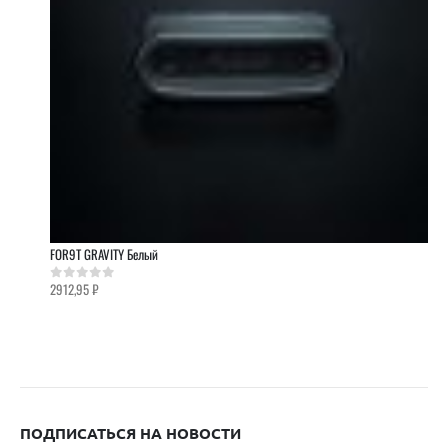
FOR9T GRAVITY Белый
2912,95
₽
0
out of 5
ПОДПИСАТЬСЯ НА НОВОСТИ