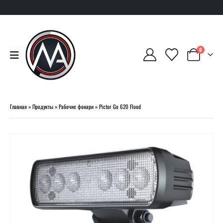
0
Главная
»
Продукты
»
Рабочие фонари
»
Pictor Go 620 Flood