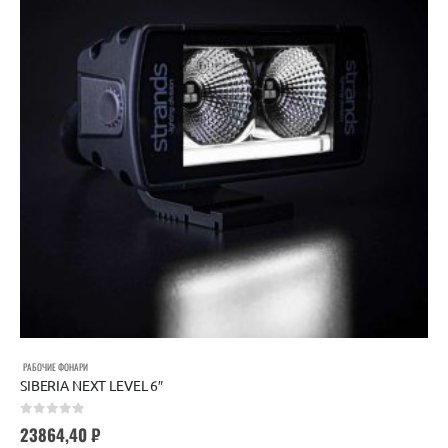
РАБОЧИЕ ФОНАРИ
SIBERIA NEXT LEVEL 6″
0
out of 5
23864,40
₽