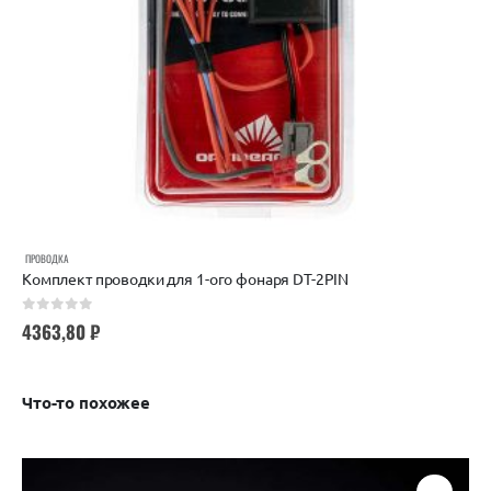
ПРОВОДКА
Комплект проводки для 1-ого фонаря DT-2PIN
0
out of 5
4363,80
₽
Что-то похожее