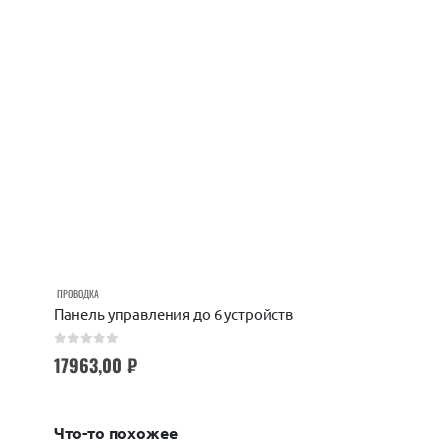
ПРОВОДКА
Панель управления до 6 устройств
0
out of 5
17963,00
₽
Что-то похожее