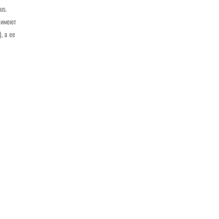
us.
 имеют
, а ее