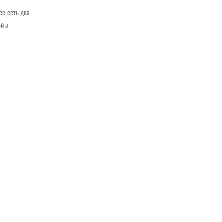
ее есть два
ой и