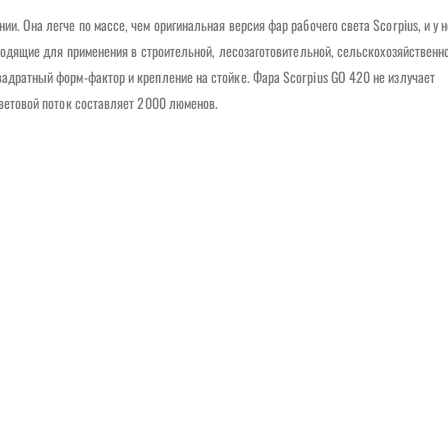
и. Она легче по массе, чем оригинальная версия фар рабочего света Scorpius, и у н
одходящие для применения в строительной, лесозаготовительной, сельскохозяйственн
вадратный форм-фактор и крепление на стойке. Фара Scorpius GO 420 не излучает
световой поток составляет 2000 люменов.