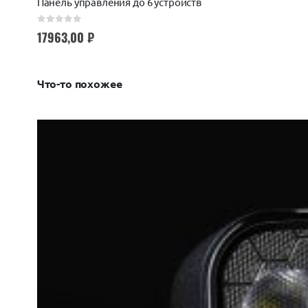
Панель управления до 6 устройств
0
out of 5
17963,00
₽
Что-то похожее