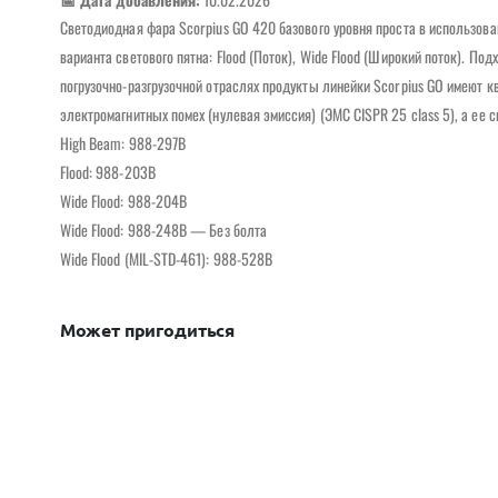
Светодиодная фара Scorpius GO 420 базового уровня проста в использовани
варианта светового пятна: Flood (Поток), Wide Flood (Широкий поток). П
погрузочно-разгрузочной отраслях продукты линейки Scorpius GO имеют к
электромагнитных помех (нулевая эмиссия) (ЭМС CISPR 25 class 5), а ее 
High Beam: 988-297B
Flood: 988-203B
Wide Flood: 988-204B
Wide Flood: 988-248B — Без болта
Wide Flood (MIL-STD-461): 988-528B
Может пригодиться