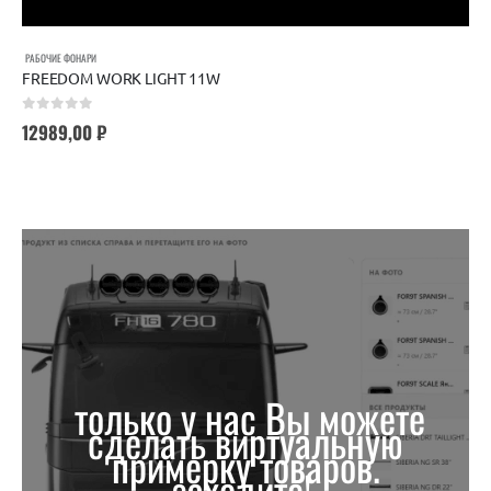
РАБОЧИЕ ФОНАРИ
FREEDOM WORK LIGHT 11W
0
out of 5
12989,00
₽
только у нас Вы можете
сделать виртуальную
примерку товаров.
заходите!