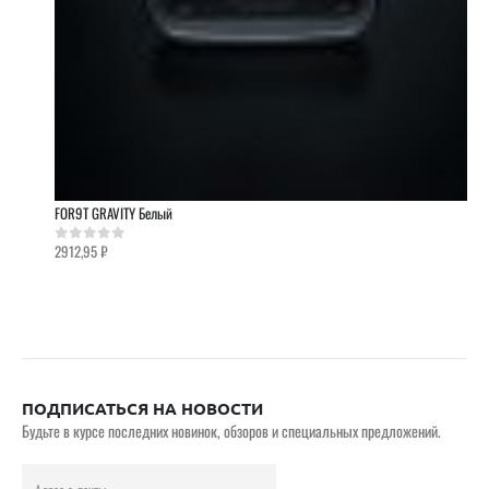
FOR9T GRAVITY Белый
2912,95
₽
0
out of 5
ПОДПИСАТЬСЯ НА НОВОСТИ
Будьте в курсе последних новинок, обзоров и специальных предложений.