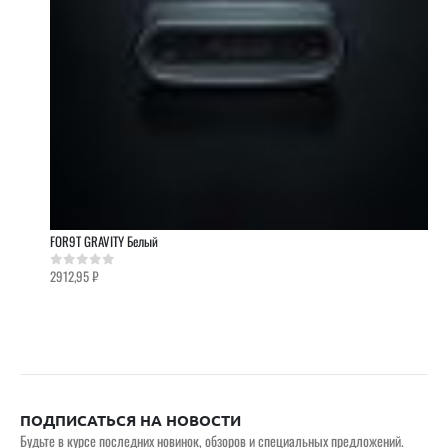
FOR9T GRAVITY Белый
2912,95
₽
0
out of 5
ПОДПИСАТЬСЯ НА НОВОСТИ
Будьте в курсе последних новинок, обзоров и специальных предложений.