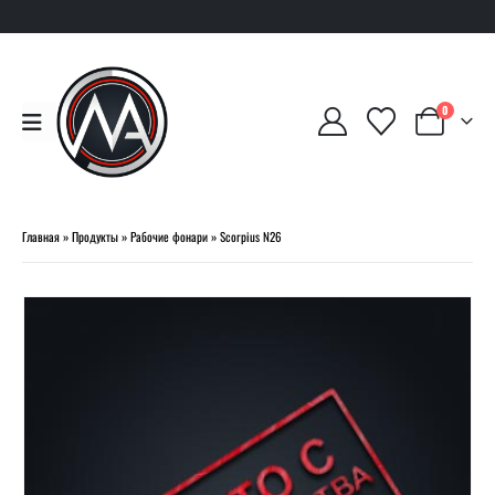
0
Главная
»
Продукты
»
Рабочие фонари
»
Scorpius N26