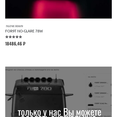
РАБОЧИЕ ФОНАРИ
FOR9T NO-GLARE 78W
5.00
out of 5
18486,46
₽
только у нас Вы можете