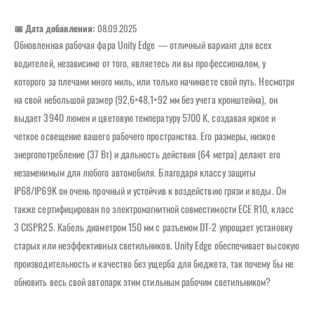
📅 Дата добавления:
08.09.2025
Обновленная рабочая фара Unity Edge — отличный вариант для всех
водителей, независимо от того, являетесь ли вы профессионалом, у
которого за плечами много миль, или только начинаете свой путь. Несмотря
на свой небольшой размер (92,6×48,1×92 мм без учета кронштейна), он
выдает 3940 люмен и цветовую температуру 5700 К, создавая яркое и
четкое освещение вашего рабочего пространства. Его размеры, низкое
энергопотребление (37 Вт) и дальность действия (64 метра) делают его
незаменимым для любого автомобиля. Благодаря классу защиты
IP68/IP69K он очень прочный и устойчив к воздействию грязи и воды. Он
также сертифицирован по электромагнитной совместимости ECE R10, класс
3 CISPR25. Кабель диаметром 150 мм с разъемом DT-2 упрощает установку
старых или неэффективных светильников. Unity Edge обеспечивает высокую
производительность и качество без ущерба для бюджета, так почему бы не
обновить весь свой автопарк этим стильным рабочим светильником?