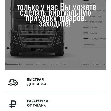
только у нас Вы можете
сделать виртуальную
примерку товаров.
заходите!
БЫСТРАЯ
ДОСТАВКА
РАССРОЧКА
ОТ Т-БАНК