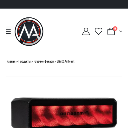
0
Главная
»
Продукты
»
Рабочие фонари
»
SlimX Ambient