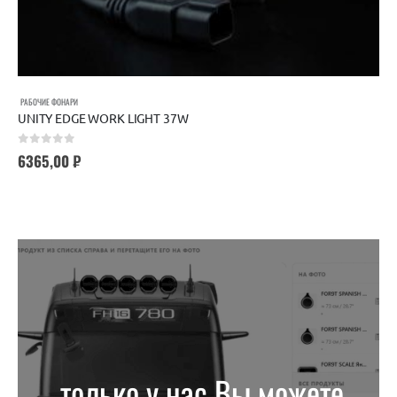
РАБОЧИЕ ФОНАРИ
UNITY EDGE WORK LIGHT 37W
0
out of 5
6365,00
₽
только у нас Вы можете