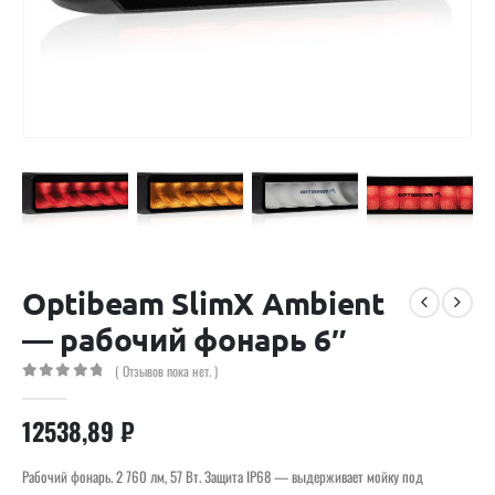
Optibeam SlimX Ambient
— рабочий фонарь 6″
( Отзывов пока нет. )
0
out of 5
12538,89
₽
Рабочий фонарь. 2 760 лм, 57 Вт. Защита IP68 — выдерживает мойку под