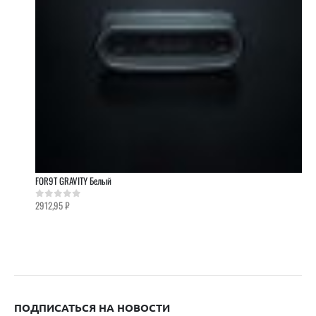
FOR9T GRAVITY Белый
2912,95
₽
0
out of 5
ПОДПИСАТЬСЯ НА НОВОСТИ