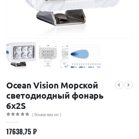
Ocean Vision Морской
светодиодный фонарь
6х2S
( Отзывов пока нет. )
0
out of 5
17638,75
₽