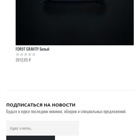
FOR9T GRAVITY Белый
2912,95
₽
0
out of 5
ПОДПИСАТЬСЯ НА НОВОСТИ
Будьте в курсе последних новинок, обзоров и специальных предложений.