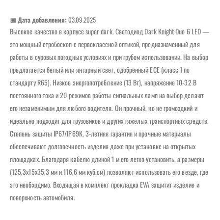
📅 Дата добавления:
03.09.2025
Высокое качество в корпусе super dark. Светодиод Dark Knight Duo 6 LED —
это мощный стробоскоп с первоклассной оптикой, предназначенный для
работы в суровых погодных условиях и при грубом использовании. На выбор
предлагается белый или янтарный свет, одобренный ECE (класс 1 по
стандарту R65). Низкое энергопотребление (13 Вт), напряжение 10-32 В
постоянного тока и 20 режимов работы сигнальных ламп на выбор делают
его незаменимым для любого водителя. Он прочный, но не громоздкий и
идеально подходит для грузовиков и других тяжелых транспортных средств.
Степень защиты IP67/IP69K, 3-летняя гарантия и прочные материалы
обеспечивают долговечность изделия даже при установке на открытых
площадках. Благодаря кабелю длиной 1 м его легко установить, а размеры
(125,3x15x35,3 мм и 116,6 мм куб.см) позволяют использовать его везде, где
это необходимо. Входящая в комплект прокладка EVA защитит изделие и
поверхность автомобиля.