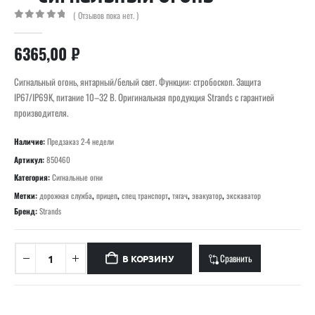
( Отзывов пока нет. )
0
out of 5
6365,00
₽
Сигнальный огонь, янтарный/белый свет. Функции: стробоскоп. Защита
IP67/IP69K, питание 10–32 В. Оригинальная продукция Strands с гарантией
производителя.
Наличие:
Предзаказ 2-4 недели
Артикул:
850460
Категория:
Сигнальные огни
Метки:
дорожная служба
,
прицеп
,
спец транспорт
,
тягач
,
эвакуатор
,
экскаватор
Бренд:
Strands
Сравнить
В КОРЗИНУ