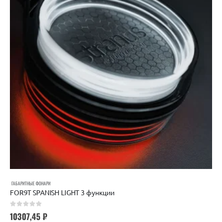
ГАБАРИТНЫЕ ФОНАРИ
FOR9T SPANISH LIGHT 3 функции
0
out of 5
10307,45
₽