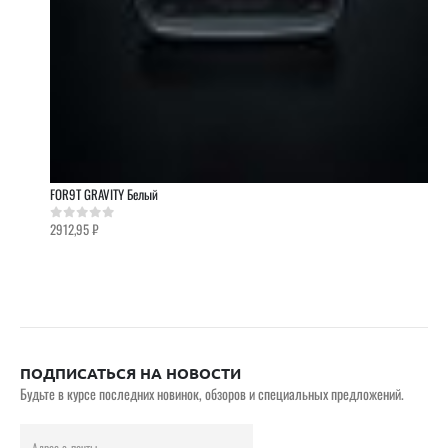
FOR9T GRAVITY Белый
2912,95
₽
0
out of 5
ПОДПИСАТЬСЯ НА НОВОСТИ
Будьте в курсе последних новинок, обзоров и специальных предложений.