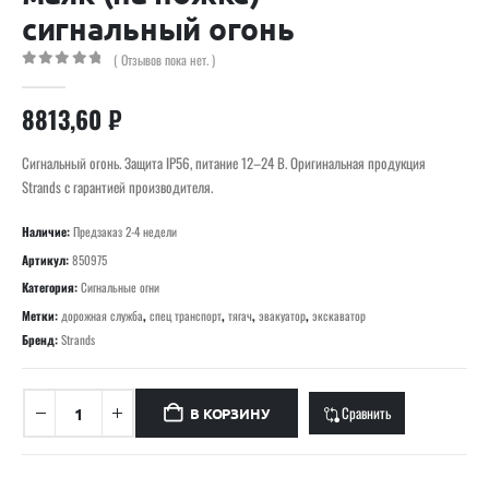
сигнальный огонь
( Отзывов пока нет. )
0
out of 5
8813,60
₽
Сигнальный огонь. Защита IP56, питание 12–24 В. Оригинальная продукция
Strands с гарантией производителя.
Наличие:
Предзаказ 2-4 недели
Артикул:
850975
Категория:
Сигнальные огни
Метки:
дорожная служба
,
спец транспорт
,
тягач
,
эвакуатор
,
экскаватор
Бренд:
Strands
Сравнить
В КОРЗИНУ