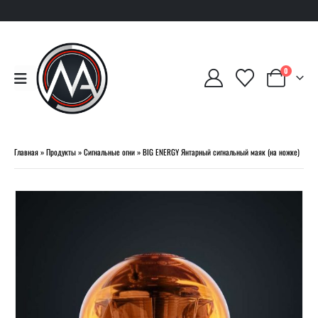
0
Главная
»
Продукты
»
Сигнальные огни
»
BIG ENERGY Янтарный сигнальный маяк (на ножке)