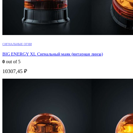
СИГНАЛЬНЫЕ ОГНИ
BIG ENERGY XL Сигнальный маяк (янтарная линза)
0
out of 5
10307,45
₽