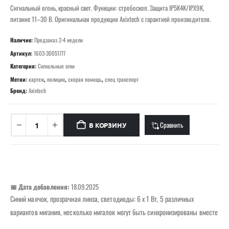
Сигнальный огонь, красный свет. Функции: стробоскоп. Защита IP5K4K/IPX9K,
питание 11–30 В. Оригинальная продукция Axixtech с гарантией производителя.
Наличие:
Предзаказ 2-4 недели
Артикул:
1603-30051777
Категория:
Сигнальные огни
Метки:
картеж
,
полиция
,
скорая помощь
,
спец транспорт
Бренд:
Axixtech
Сравнить
В КОРЗИНУ
📅 Дата добавления:
18.09.2025
Синий маячок, прозрачная линза, светодиоды: 6 x 1 Вт, 5 различных
вариантов мигания, несколько мигалок могут быть синхронизированы вместе