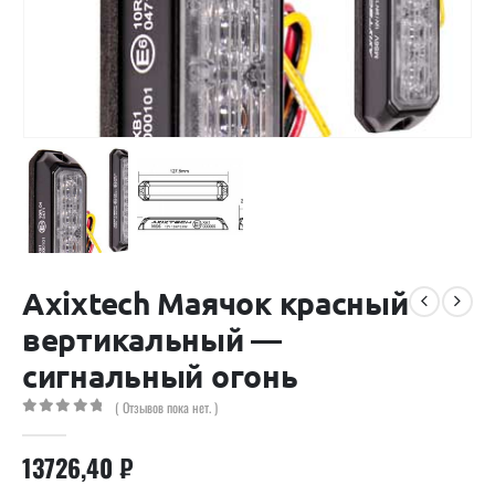
Axixtech Маячок красный
вертикальный —
сигнальный огонь
( Отзывов пока нет. )
0
out of 5
13726,40
₽