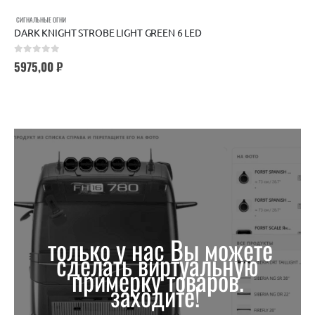
СИГНАЛЬНЫЕ ОГНИ
DARK KNIGHT STROBE LIGHT GREEN 6 LED
0
out of 5
5975,00
₽
только у нас Вы можете
сделать виртуальную
примерку товаров.
заходите!