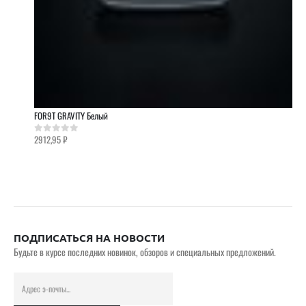
FOR9T GRAVITY Белый
2912,95
₽
0
out of 5
ПОДПИСАТЬСЯ НА НОВОСТИ
Будьте в курсе последних новинок, обзоров и специальных предложений.