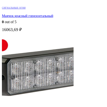
СИГНАЛЬНЫЕ ОГНИ
Маячок красный горизонтальный
0
out of 5
16063,69
₽