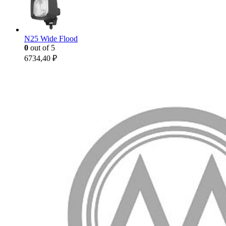
N25 Wide Flood
0
out of 5
6734,40
₽