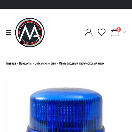
0
Главная
»
Продукты
»
Сигнальные огни
»
Светодиодный проблесковый маяк