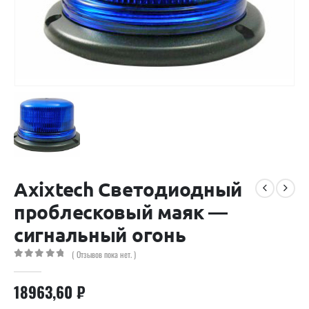
Axixtech Светодиодный
проблесковый маяк —
сигнальный огонь
( Отзывов пока нет. )
0
out of 5
18963,60
₽