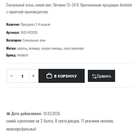
Сигнальный огонь, синий свет. Питание 12–24 В. Оригинальная продукция Axixtech
с гарантией производителя.
Наличие:
Предзаказ 2-4 недели
Артикул:
1603-412026
Категория:
Сигнальные огни
Метки:
картеж
,
полиция
,
скорая помощь
,
спец транспорт
Бренд:
Axixtech
Сравнить
В КОРЗИНУ
📅 Дата добавления:
10.03.2026
синий, крепление на 3 болта, 8 светодиодов, 11 режимов мигания,
низкопрофильный