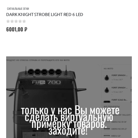
СИГНАЛЬНЫЕ ОГНИ
DARK KNIGHT STROBE LIGHT RED 6 LED
0
out of 5
6001,00
₽
только у нас Вы можете
сделать виртуальную
примерку товаров.
заходите!