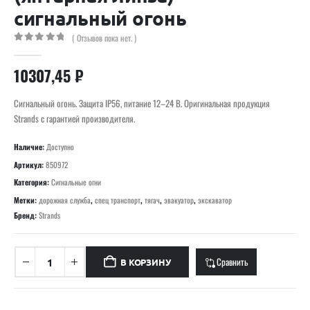
сигнальный огонь
( Отзывов пока нет. )
0
out of 5
10307,45
₽
Сигнальный огонь. Защита IP56, питание 12–24 В. Оригинальная продукция
Strands с гарантией производителя.
Наличие:
Доступно
Артикул:
850972
Категория:
Сигнальные огни
Метки:
дорожная служба
,
спец транспорт
,
тягач
,
эвакуатор
,
экскаватор
Бренд:
Strands
Сравнить
В КОРЗИНУ