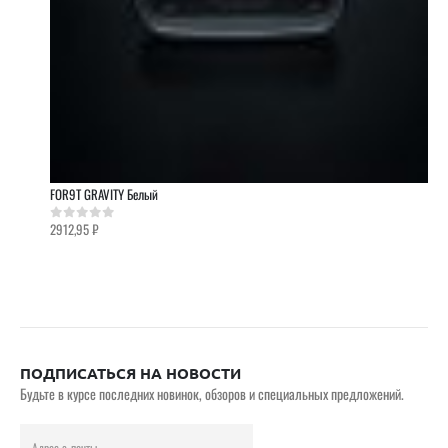
FOR9T GRAVITY Белый
2912,95
₽
0
out of 5
ПОДПИСАТЬСЯ НА НОВОСТИ
Будьте в курсе последних новинок, обзоров и специальных предложений.