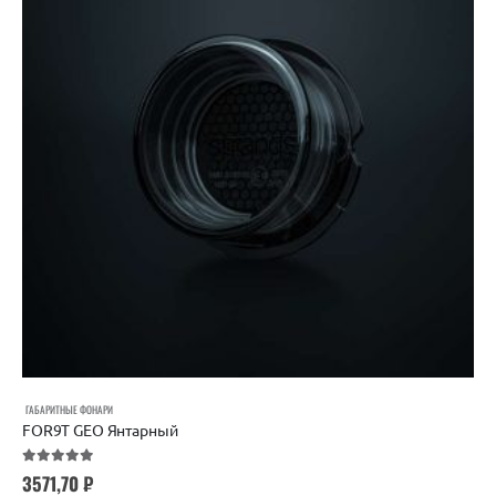
ГАБАРИТНЫЕ ФОНАРИ
FOR9T GEO Янтарный
5.00
out of 5
3571,70
₽