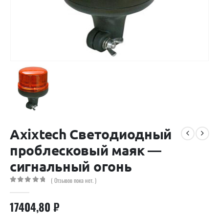
Axixtech Светодиодный
проблесковый маяк —
сигнальный огонь
( Отзывов пока нет. )
0
out of 5
17404,80
₽