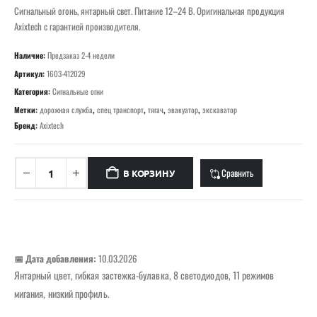
Сигнальный огонь, янтарный свет. Питание 12–24 В. Оригинальная продукция
Axixtech с гарантией производителя.
Наличие:
Предзаказ 2-4 недели
Артикул:
1603-412029
Категория:
Сигнальные огни
Метки:
дорожная служба
,
спец транспорт
,
тягач
,
эвакуатор
,
экскаватор
Бренд:
Axixtech
Сравнить
В КОРЗИНУ
📅 Дата добавления:
10.03.2026
Янтарный цвет, гибкая застежка-булавка, 8 светодиодов, 11 режимов
мигания, низкий профиль.