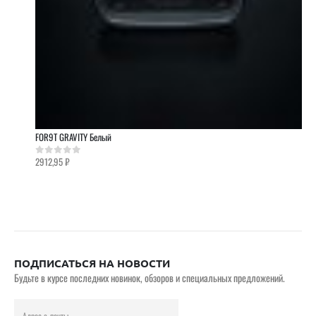
FOR9T GRAVITY Белый
2912,95
₽
0
out of 5
ПОДПИСАТЬСЯ НА НОВОСТИ
Будьте в курсе последних новинок, обзоров и специальных предложений.