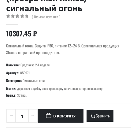
сигнальный огонь
( Отзывов пока нет. )
0
out of 5
10307,45
₽
Сигнальный огонь. Защита IP56, питание 12–24 В. Оригинальная продукция
Strands с гарантией производителя.
Наличие:
Предзаказ 2-4 недели
Артикул:
850971
Категория:
Сигнальные огни
Метки:
дорожная служба
,
спец транспорт
,
тягач
,
эвакуатор
,
экскаватор
Бренд:
Strands
Сравнить
В КОРЗИНУ