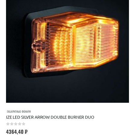
ГАБАРИТНЫЕ ФОНАРИ
IZE LED SILVER ARROW DOUBLE BURNER DUO
0
out of 5
4364,40
₽