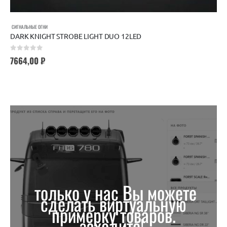
СИГНАЛЬНЫЕ ОГНИ
DARK KNIGHT STROBE LIGHT DUO 12LED
0
out of 5
7664,00
₽
только у нас Вы можете
сделать виртуальную
примерку товаров.
заходите!