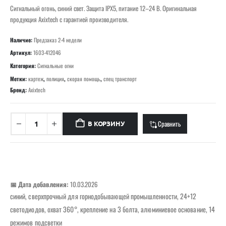
Сигнальный огонь, синий свет. Защита IPX5, питание 12–24 В. Оригинальная
продукция Axixtech с гарантией производителя.
Наличие:
Предзаказ 2-4 недели
Артикул:
1603-412046
Категория:
Сигнальные огни
Метки:
картеж
,
полиция
,
скорая помощь
,
спец транспорт
Бренд:
Axixtech
Сравнить
В КОРЗИНУ
📅 Дата добавления:
10.03.2026
синий, сверхпрочный для горнодобывающей промышленности, 24+12
светодиодов, охват 360°, крепление на 3 болта, алюминиевое основание, 14
режимов подсветки