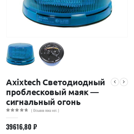
Axixtech Светодиодный
проблесковый маяк —
сигнальный огонь
( Отзывов пока нет. )
0
out of 5
39616,80
₽