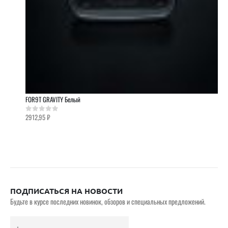
FOR9T GRAVITY Белый
2912,95
₽
0
out of 5
ПОДПИСАТЬСЯ НА НОВОСТИ
Будьте в курсе последних новинок, обзоров и специальных предложений.