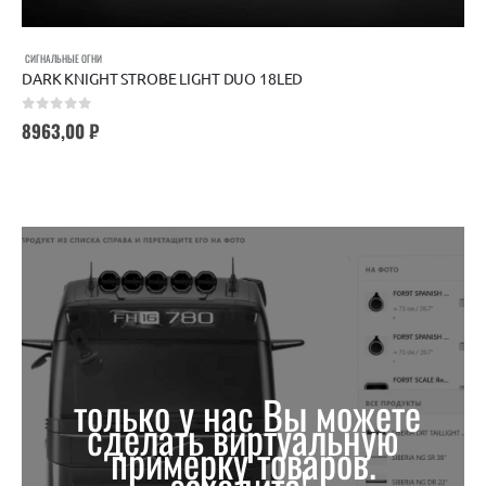
СИГНАЛЬНЫЕ ОГНИ
DARK KNIGHT STROBE LIGHT DUO 18LED
0
out of 5
8963,00
₽
только у нас Вы можете
сделать виртуальную
примерку товаров.
заходите!