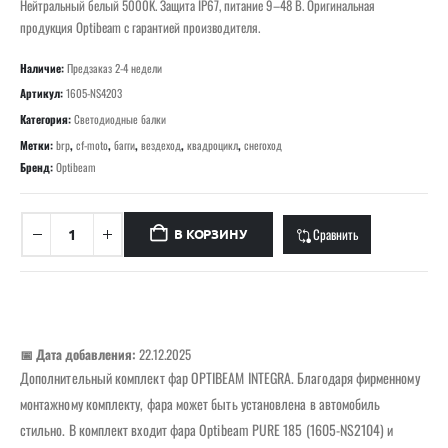
Нейтральный белый 5000K. Защита IP67, питание 9–48 В. Оригинальная
продукция Optibeam с гарантией производителя.
Наличие:
Предзаказ 2-4 недели
Артикул:
1605-NS4203
Категория:
Светодиодные балки
Метки:
brp
,
cf-moto
,
багги
,
вездеход
,
квадроцикл
,
снегоход
Бренд:
Optibeam
Сравнить
В КОРЗИНУ
📅 Дата добавления:
22.12.2025
Дополнительный комплект фар OPTIBEAM INTEGRA. Благодаря фирменному
монтажному комплекту, фара может быть установлена ​​в автомобиль
стильно. В комплект входит фара Optibeam PURE 185 (1605-NS2104) и