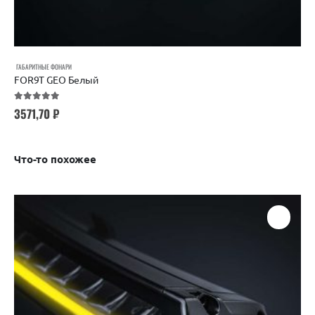
ГАБАРИТНЫЕ ФОНАРИ
FOR9T GEO Белый
5.00
out of 5
3571,70
₽
Что-то похожее