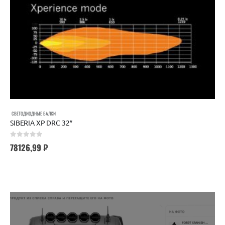
СВЕТОДИОДНЫЕ БАЛКИ
SIBERIA XP DRC 32″
0
out of 5
78126,99
₽