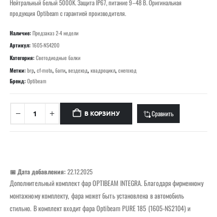
Нейтральный белый 5000K. Защита IP67, питание 9–48 В. Оригинальная
продукция Optibeam с гарантией производителя.
Наличие:
Предзаказ 2-4 недели
Артикул:
1605-NS4200
Категория:
Светодиодные балки
Метки:
brp
,
cf-moto
,
багги
,
вездеход
,
квадроцикл
,
снегоход
Бренд:
Optibeam
Сравнить
В КОРЗИНУ
📅 Дата добавления:
22.12.2025
Дополнительный комплект фар OPTIBEAM INTEGRA. Благодаря фирменному
монтажному комплекту, фара может быть установлена ​​в автомобиль
стильно. В комплект входит фара Optibeam PURE 185 (1605-NS2104) и