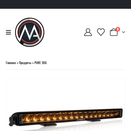
0
Главная
»
Продукты
»
PURE 506