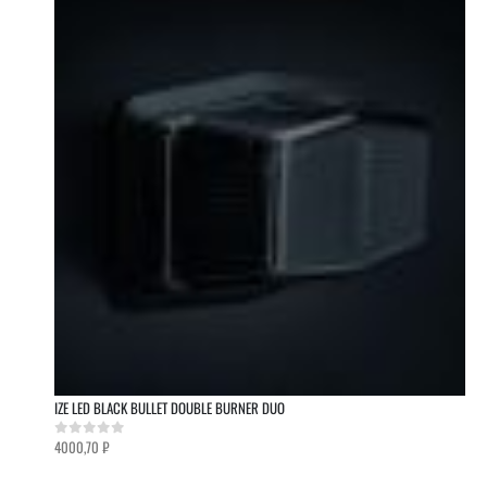
IZE LED BLACK BULLET DOUBLE BURNER DUO
4000,70
₽
0
out of 5