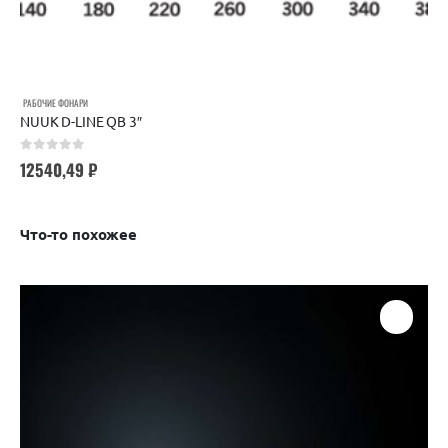
РАБОЧИЕ ФОНАРИ
NUUK D-LINE QB 3″
0
out of 5
12540,49
₽
Что-то похожее