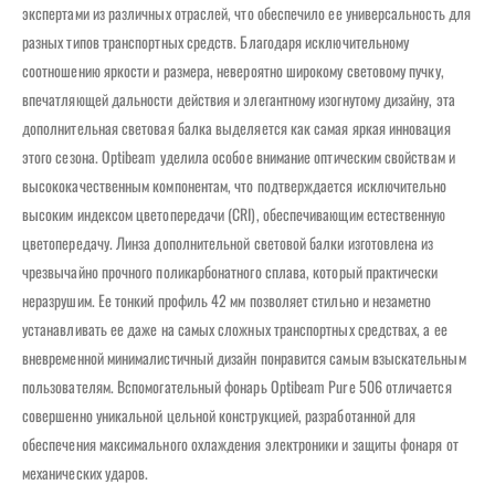
экспертами из различных отраслей, что обеспечило ее универсальность для
разных типов транспортных средств. Благодаря исключительному
соотношению яркости и размера, невероятно широкому световому пучку,
впечатляющей дальности действия и элегантному изогнутому дизайну, эта
дополнительная световая балка выделяется как самая яркая инновация
этого сезона. Optibeam уделила особое внимание оптическим свойствам и
высококачественным компонентам, что подтверждается исключительно
высоким индексом цветопередачи (CRI), обеспечивающим естественную
цветопередачу. Линза дополнительной световой балки изготовлена ​​из
чрезвычайно прочного поликарбонатного сплава, который практически
неразрушим. Ее тонкий профиль 42 мм позволяет стильно и незаметно
устанавливать ее даже на самых сложных транспортных средствах, а ее
вневременной минималистичный дизайн понравится самым взыскательным
пользователям. Вспомогательный фонарь Optibeam Pure 506 отличается
совершенно уникальной цельной конструкцией, разработанной для
обеспечения максимального охлаждения электроники и защиты фонаря от
механических ударов.