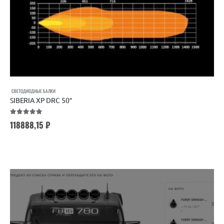
СВЕТОДИОДНЫЕ БАЛКИ
SIBERIA XP DRC 50″
5.00
out of 5
118888,15
₽