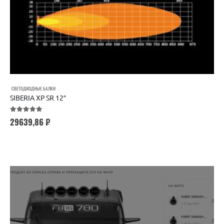
СВЕТОДИОДНЫЕ БАЛКИ
SIBERIA XP SR 12″
5.00
out of 5
29639,86
₽