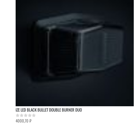
IZE LED BLACK BULLET DOUBLE BURNER DUO
4000,70
₽
0
out of 5