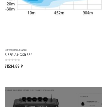
СВЕТОДИОДНЫЕ БАЛКИ
SIBERIA NG SR 38″
0
out of 5
71534,69
₽