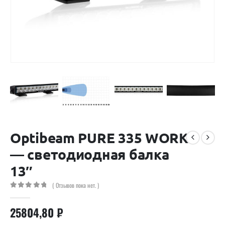
Optibeam PURE 335 WORK
— светодиодная балка
13″
( Отзывов пока нет. )
0
out of 5
25804,80
₽