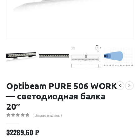
Optibeam PURE 506 WORK
— светодиодная балка
20″
( Отзывов пока нет. )
0
out of 5
32289,60
₽