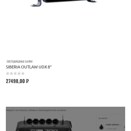
СВЕТОДИОДНЫЕ БАЛКИ
SIBERIA OUTLAW UDX 8″
0
out of 5
27498,00
₽