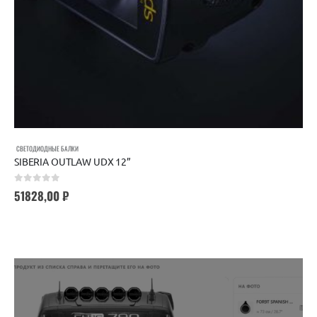
СВЕТОДИОДНЫЕ БАЛКИ
SIBERIA OUTLAW UDX 12”
0
out of 5
51828,00
₽