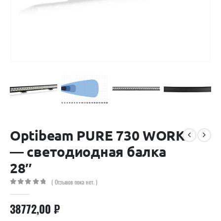
Optibeam PURE 730 WORK
— светодиодная балка
28″
( Отзывов пока нет. )
0
out of 5
38772,00
₽